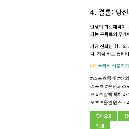
4. 결론: 
인생의 희로애락이 고
되는 구독료의 무게에
가장 진화된 형태의 
다. 지금 바로 통티
[
통티비 바로가
#스포츠중계
#해
스포츠
#손안의스
브
#주말빅매치
#
포츠
#올인원스트
좋아요
0
싫
인쇄