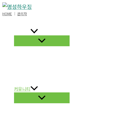
콘
텐
HOME
│
관리자
츠
로
회사소개
건
너
뛰
기
시공안내
시공갤러리
농막
커뮤니티