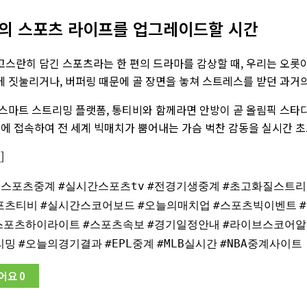
당신의 스포츠 라이프를 업그레이드할 시간
스란히 담긴 스포츠라는 한 편의 드라마를 감상할 때, 우리는 오롯이
 짓눌리거나, 버퍼링 때문에 골 장면을 놓쳐 스트레스를 받던 과거의
스마트 스트리밍 플랫폼, 통티비와 함께라면 안방이 곧 올림픽 스타
비에 접속하여 전 세계 빅매치가 뿜어내는 가슴 벅찬 감동을 실시간 
기
]
외스포츠중계
#실시간스포츠tv
#전경기생중계
#초고화질스트리
포츠티비
#실시간스코어보드
#오늘의매치업
#스포츠빅이벤트
스포츠하이라이트
#스포츠속보
#경기일정안내
#라이브스코어알
리밍
#오늘의경기결과
#EPL중계
#MLB실시간
#NBA중계사이트
어요
0