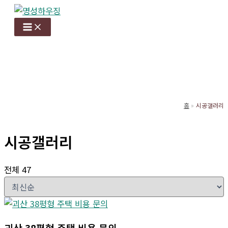
콘
텐
츠
로
건
너
뛰
기
홈
시공갤러리
시공갤러리
전체 47
괴산 38평형 주택 비용 문의